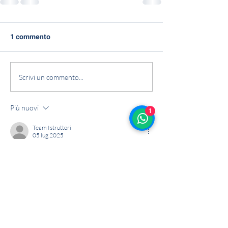
1 commento
Scrivi un commento...
Più nuovi
1
Team Istruttori
05 lug 2025
Benvenuti da perte di entrambi i Team nella 
sezione commenti!
Modificato
Mi piace
Rispondi