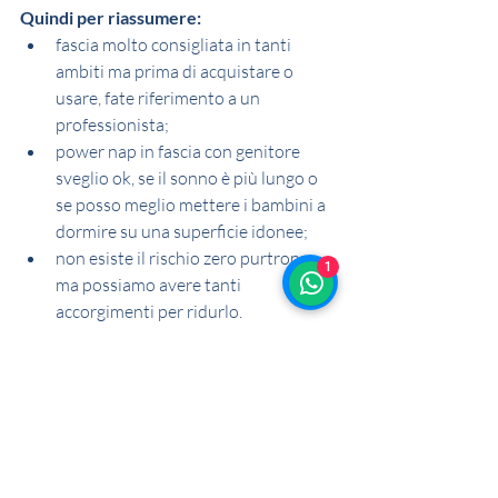
Quindi per riassumere:
fascia molto consigliata in tanti 
ambiti ma prima di acquistare o 
usare, fate riferimento a un 
professionista;
power nap in fascia con genitore 
sveglio ok, se il sonno è più lungo o 
se posso meglio mettere i bambini a 
dormire su una superficie idonee;
non esiste il rischio zero purtroppo, 
1
ma possiamo avere tanti 
accorgimenti per ridurlo. 
Tutti i professionisti che lavorano in 
ambito pediatrico vorrebbero dirvi che 
facendo una determinata cosa si azzera il 
rischio, ma in troppi ambiti non è così. 
Basti pensare che anche le manovre di 